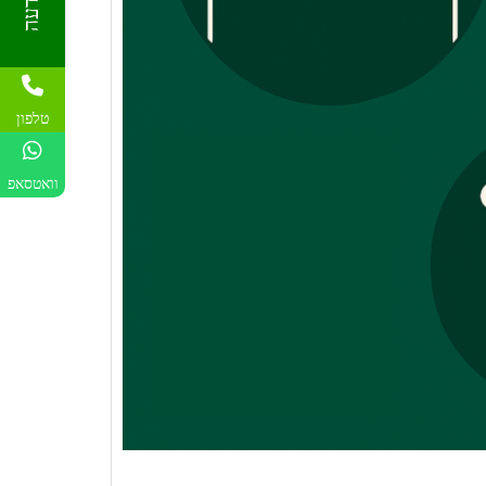
טלפון
וואטסאפ