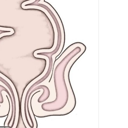
F11
לְהַתְאָמַת
הָאֲתָר
לְעִוְורִים
הַמִּשְׁתַּמְּשִׁים
בְּתוֹכְנַת
קוֹרֵא־מָסָךְ;
לְחַץ
Control-
F10
לִפְתִיחַת
תַּפְרִיט
נְגִישׁוּת.