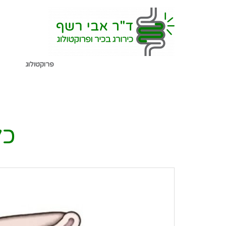
שִׂים
לֵב:
בְּאֲתָר
זֶה
פרוקטולוג
מֻפְעֶלֶת
מַעֲרֶכֶת
נָגִישׁ
כל
בִּקְלִיק
הַמְּסַיַּעַת
לִנְגִישׁוּת
הָאֲתָר.
לְחַץ
Control-