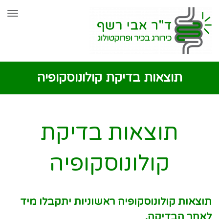
שִׂים
תפר
לֵב:
בְּאֲתָר
זֶה
מֻפְעֶלֶת
תוצאות בדיקת קולונוסקופיה
מַעֲרֶכֶת
נָגִישׁ
בִּקְלִיק
תוצאות בדיקת
הַמְּסַיַּעַת
קולונוסקופיה
לִנְגִישׁוּת
הָאֲתָר.
תוצאות קולונוסקופיה ראשוניות יתקבלו מיד
לאחר הבדיקה.