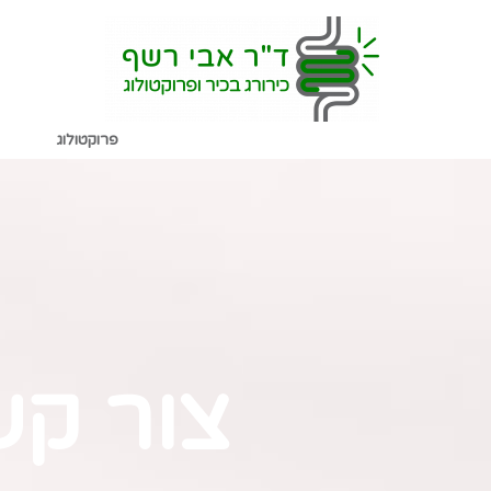
שִׂים
לֵב:
בְּאֲתָר
זֶה
פרוקטולוג
מֻפְעֶלֶת
מַעֲרֶכֶת
נָגִישׁ
בִּקְלִיק
הַמְּסַיַּעַת
לִנְגִישׁוּת
צור ק
הָאֲתָר.
לְחַץ
Control-