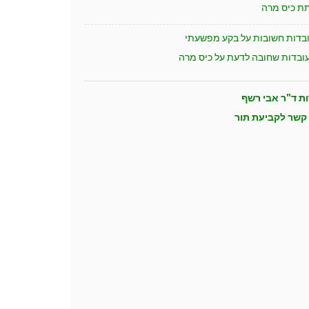
תת כיס מרה
ות ד"ר אבי רשף
 קשר לקביעת תור