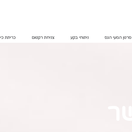
סרטן המעי הגס
ניתוחי בקע
צניחת רקטום
כריתת כי
שר