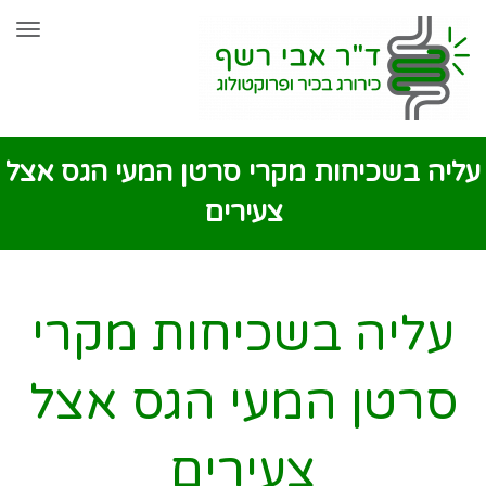
שִׂים
תפר
לֵב:
בְּאֲתָר
זֶה
מֻפְעֶלֶת
עליה בשכיחות מקרי סרטן המעי הגס אצל
מַעֲרֶכֶת
צעירים
נָגִישׁ
בִּקְלִיק
הַמְּסַיַּעַת
עליה בשכיחות מקרי
לִנְגִישׁוּת
סרטן המעי הגס אצל
הָאֲתָר.
צעירים