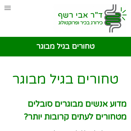
שִׂים
תפר
לֵב:
בְּאֲתָר
זֶה
מֻפְעֶלֶת
טחורים בגיל מבוגר
מַעֲרֶכֶת
נָגִישׁ
בִּקְלִיק
טחורים בגיל מבוגר
הַמְּסַיַּעַת
לִנְגִישׁוּת
מדוע אנשים מבוגרים סובלים
הָאֲתָר.
מטחורים לעתים קרובות יותר?