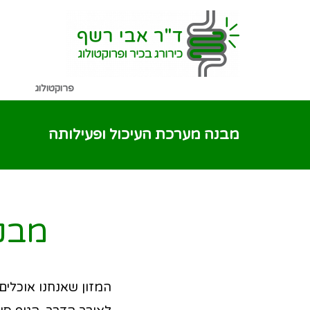
שִׂים
לֵב:
בְּאֲתָר
זֶה
פרוקטולוג
מֻפְעֶלֶת
מַעֲרֶכֶת
מבנה מערכת העיכול ופעילותה
נָגִישׁ
בִּקְלִיק
הַמְּסַיַּעַת
מבנה
לִנְגִישׁוּת
הָאֲתָר.
לְחַץ
המזון שאנחנו אוכלי
Control-