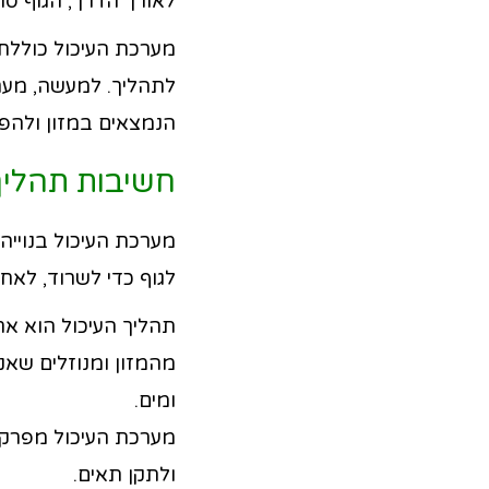
לאורך הדרך, הגוף סו
F11
לְהַתְאָמַת
מערכת העיכול כוללת
הָאֲתָר
לתהליך. למעשה, מערכ
לְעִוְורִים
הנמצאים במזון ולהפר
הַמִּשְׁתַּמְּשִׁים
חשיבות תהליך
בְּתוֹכְנַת
קוֹרֵא־מָסָךְ;
מערכת העיכול בנוייה 
לְחַץ
לגוף כדי לשרוד, לא
Control-
תהליך העיכול הוא אחד
F10
מהמזון ומנוזלים שאנח
לִפְתִיחַת
ומים.
תַּפְרִיט
מערכת העיכול מפרקת 
נְגִישׁוּת.
ולתקן תאים.