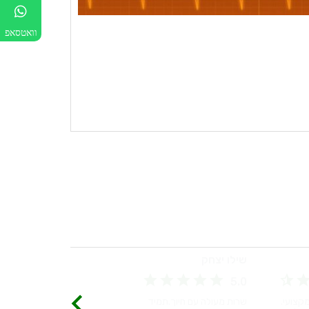
וואטסאפ