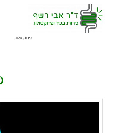
שִׂים
לֵב:
בְּאֲתָר
זֶה
פרוקטולוג
מֻפְעֶלֶת
מַעֲרֶכֶת
נָגִישׁ
כ
בִּקְלִיק
הַמְּסַיַּעַת
לִנְגִישׁוּת
הָאֲתָר.
לְחַץ
Control-