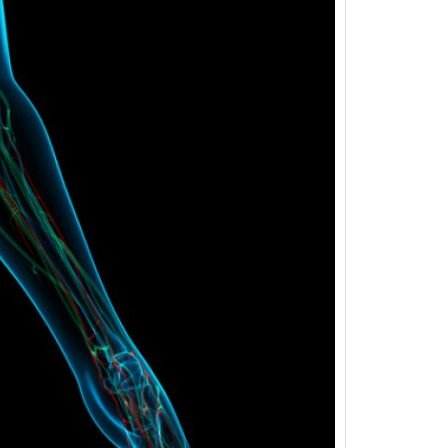
F11
לְהַתְאָמַת
הָאֲתָר
לְעִוְורִים
הַמִּשְׁתַּמְּשִׁים
בְּתוֹכְנַת
קוֹרֵא־מָסָךְ;
לְחַץ
Control-
F10
לִפְתִיחַת
תַּפְרִיט
נְגִישׁוּת.