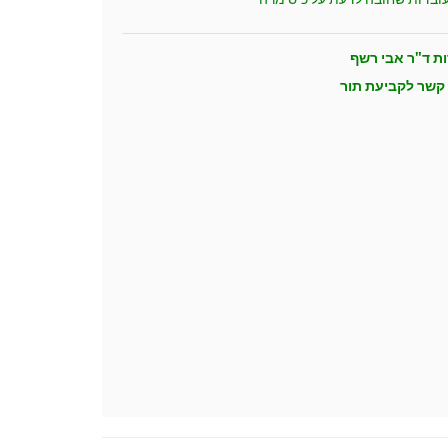
ות ד"ר אבי רשף
 קשר לקביעת תור